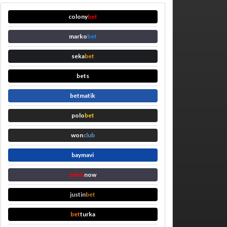
colony
bet
marko
bet
seka
bet
bets
betmatik
polo
bet
won
club
baymavi
bahis
now
justin
bet
bet
turka