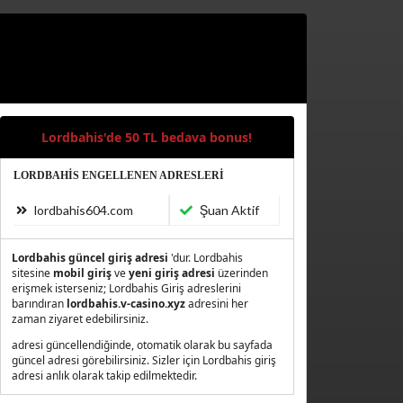
Lordbahis'de 50 TL bedava bonus!
LORDBAHIS ENGELLENEN ADRESLERI
lordbahis604.com
Şuan Aktif
Lordbahis güncel giriş adresi
'dur. Lordbahis
sitesine
mobil giriş
ve
yeni giriş adresi
üzerinden
erişmek isterseniz; Lordbahis Giriş adreslerini
barındıran
lordbahis.v-casino.xyz
adresini her
zaman ziyaret edebilirsiniz.
adresi güncellendiğinde, otomatik olarak bu sayfada
güncel adresi görebilirsiniz. Sizler için Lordbahis giriş
adresi anlık olarak takip edilmektedir.