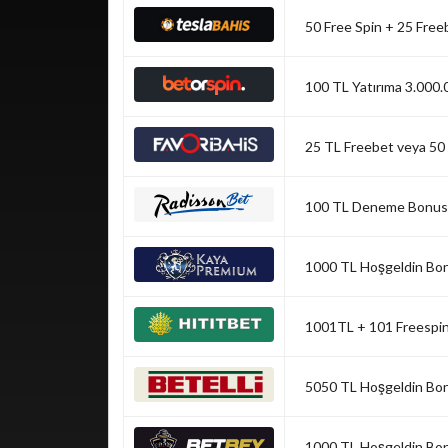
50 Free Spin + 25 Free
100 TL Yatırıma 3.000
25 TL Freebet veya 50
100 TL Deneme Bonus
1000 TL Hoşgeldin Bo
1001TL + 101 Freesp
5050 TL Hoşgeldin Bo
1000 TL Hoşgeldin Bo