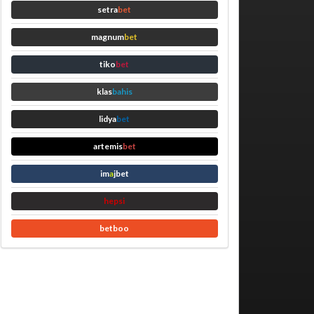
setra
bet
magnum
bet
tiko
bet
klas
bahis
lidya
bet
artemis
bet
im
a
jbet
hepsi
betboo