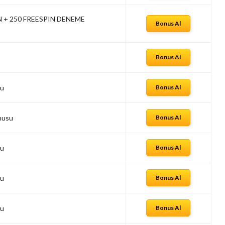
N + 250 FREESPIN DENEME
Bonus Al
Bonus Al
u
Bonus Al
nusu
Bonus Al
u
Bonus Al
u
Bonus Al
u
Bonus Al