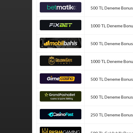
500 TL Deneme Bonusu
1000 TL Deneme Bon
500 TL Deneme Bonus
1000 TL Deneme Bon
500 TL Deneme Bonus
500 TL Deneme Bonus
250 TL Deneme Bonus