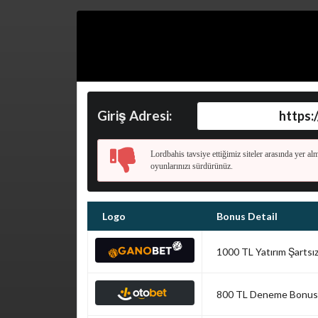
Giriş Adresi:
https:
Lordbahis tavsiye ettiğimiz siteler arasında yer al
oyunlarınızı sürdürünüz.
Logo
Bonus Detail
1000 TL Yatırım Şarts
800 TL Deneme Bonus