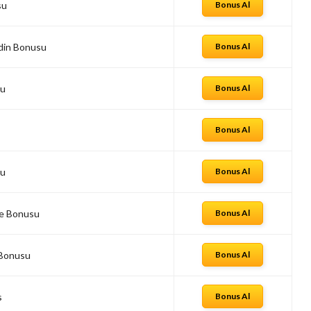
su
Bonus Al
din Bonusu
Bonus Al
u
Bonus Al
Bonus Al
u
Bonus Al
e Bonusu
Bonus Al
 Bonusu
Bonus Al
s
Bonus Al